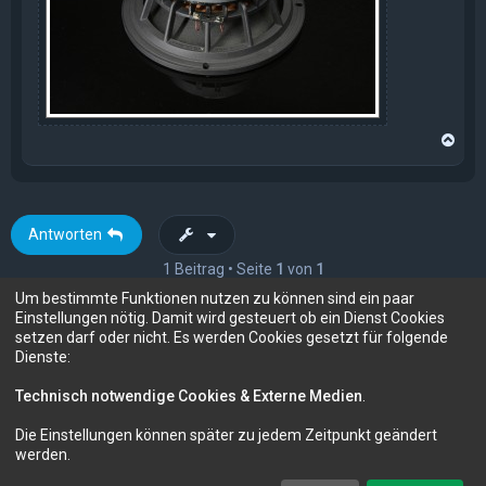
N
a
c
h
o
b
Antworten
e
n
1 Beitrag • Seite
1
von
1
Um bestimmte Funktionen nutzen zu können sind ein paar
Einstellungen nötig. Damit wird gesteuert ob ein Dienst Cookies
setzen darf oder nicht. Es werden Cookies gesetzt für folgende
Gehe zu
Dienste:
Technisch notwendige Cookies & Externe Medien
.
Die Einstellungen können später zu jedem Zeitpunkt geändert
Forum für Audio und Video
FM-Audio - dein audiovisuelles Forum
werden.