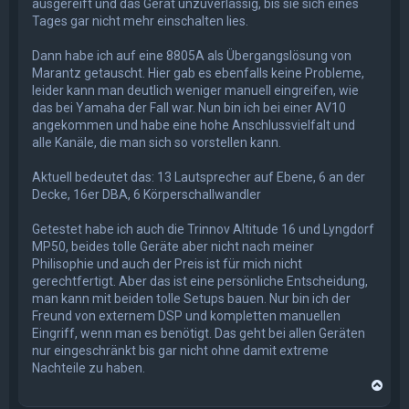
ausgereift und das Gerät unzuverlässig, bis sie sich eines
Tages gar nicht mehr einschalten lies.
Dann habe ich auf eine 8805A als Übergangslösung von
Marantz getauscht. Hier gab es ebenfalls keine Probleme,
leider kann man deutlich weniger manuell eingreifen, wie
das bei Yamaha der Fall war. Nun bin ich bei einer AV10
angekommen und habe eine hohe Anschlussvielfalt und
alle Kanäle, die man sich so vorstellen kann.
Aktuell bedeutet das: 13 Lautsprecher auf Ebene, 6 an der
Decke, 16er DBA, 6 Körperschallwandler
Getestet habe ich auch die Trinnov Altitude 16 und Lyngdorf
MP50, beides tolle Geräte aber nicht nach meiner
Philisophie und auch der Preis ist für mich nicht
gerechtfertigt. Aber das ist eine persönliche Entscheidung,
man kann mit beiden tolle Setups bauen. Nur bin ich der
Freund von externem DSP und kompletten manuellen
Eingriff, wenn man es benötigt. Das geht bei allen Geräten
nur eingeschränkt bis gar nicht ohne damit extreme
Nachteile zu haben.
N
a