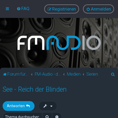
FAQ
Registrieren
Anmelden
S
Forum für Audio und Video
FM-Audio - dein audiovisuelles Forum
Medien
Serien
u
See - Reich der Blinden
c
h
e
Antworten
Suche
Erweiterte Suche