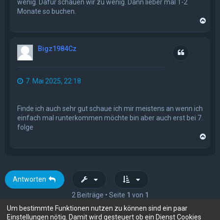
wenig. Dafür schauen wir zu wenig. Dann lieber mal 1-2
Monate so buchen.
N
a
c
h
Bigz1984Cz
o
Zitat
b
e
n
7. Mai 2025, 22:18
Finde ich auch sehr gut schaue ich mir meistens an wenn ich
einfach mal runterkommen möchte bin aber auch erst bei 7.
folge
N
a
c
h
o
b
Antworten
e
n
2 Beiträge • Seite
1
von
1
Um bestimmte Funktionen nutzen zu können sind ein paar
Einstellungen nötig. Damit wird gesteuert ob ein Dienst Cookies