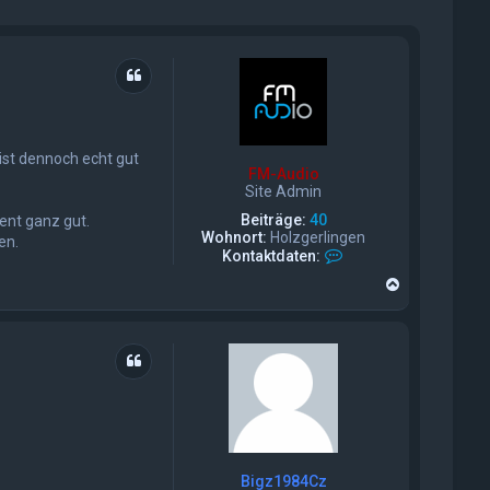
Zitat
 ist dennoch echt gut
FM-Audio
Site Admin
Beiträge:
40
ent ganz gut.
Wohnort:
Holzgerlingen
en.
K
Kontaktdaten:
o
N
n
a
t
c
a
h
k
o
t
Zitat
b
d
e
a
n
t
e
n
v
Bigz1984Cz
o