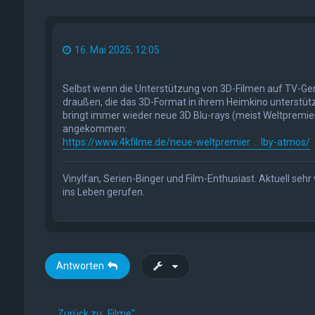
16. Mai 2025, 12:05
Selbst wenn die Unterstützung von 3D-Filmen auf TV-Gerä
draußen, die das 3D-Format in ihrem Heimkino unterstüt
bringt immer wieder neue 3D Blu-rays (meist Weltpremiere
angekommen:
https://www.4kfilme.de/neue-weltpremier ... lby-atmos/
Vinylfan, Serien-Binger und Film-Enthusiast. Aktuell se
ins Leben gerufen.
Antworten
Zurück zu „Filme“