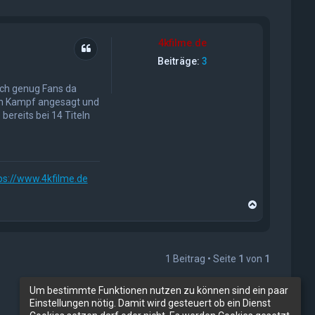
4kfilme.de
Zitat
Beiträge:
3
och genug Fans da
den Kampf angesagt und
bereits bei 14 Titeln
ps://www.4kfilme.de
N
a
c
h
o
1 Beitrag • Seite
1
von
1
b
e
n
Um bestimmte Funktionen nutzen zu können sind ein paar
Einstellungen nötig. Damit wird gesteuert ob ein Dienst