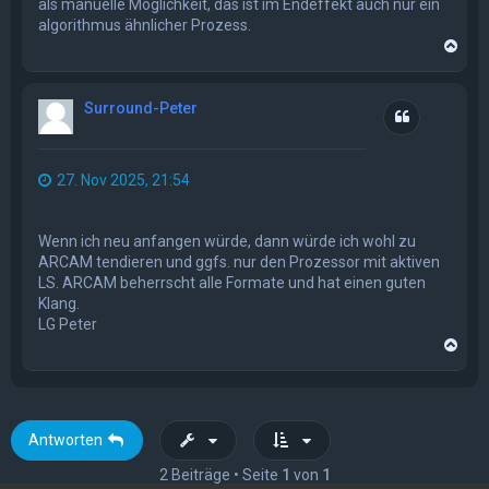
als manuelle Möglichkeit, das ist im Endeffekt auch nur ein
algorithmus ähnlicher Prozess.
N
a
c
h
Surround-Peter
o
Zitat
b
e
n
27. Nov 2025, 21:54
Wenn ich neu anfangen würde, dann würde ich wohl zu
ARCAM tendieren und ggfs. nur den Prozessor mit aktiven
LS. ARCAM beherrscht alle Formate und hat einen guten
Klang.
LG Peter
N
a
c
h
o
b
Antworten
e
n
2 Beiträge • Seite
1
von
1