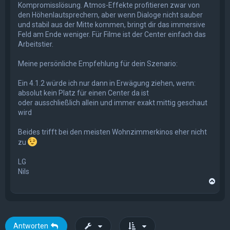
Kompromisslösung. Atmos-Effekte profitieren zwar von
den Höhenlautsprechern, aber wenn Dialoge nicht sauber
und stabil aus der Mitte kommen, bringt dir das immersive
Feld am Ende weniger. Für Filme ist der Center einfach das
Arbeitstier.
Meine persönliche Empfehlung für dein Szenario:
Ein 4.1.2 würde ich nur dann in Erwägung ziehen, wenn:
absolut kein Platz für einen Center da ist
oder ausschließlich allein und immer exakt mittig geschaut
wird
Beides trifft bei den meisten Wohnzimmerkinos eher nicht
zu
LG
Nils
N
a
c
h
o
b
Antworten
e