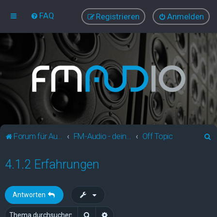
FAQ
Registrieren
Anmelden
S
Forum für Audio und Video
FM-Audio - dein audiovisuelles Forum
Off Topic
u
4.1.2 Erfahrungen
c
h
e
Antworten
Suche
Erweiterte Suche