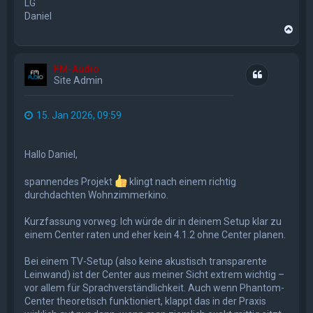
LG
Daniel
N
a
c
h
FM-Audio
o
Zitat
Site Admin
b
e
n
15. Jan 2026, 09:59
Hallo Daniel,
spannendes Projekt
klingt nach einem richtig
durchdachten Wohnzimmerkino.
Kurzfassung vorweg: Ich würde dir in deinem Setup klar zu
einem Center raten und eher kein 4.1.2 ohne Center planen.
Bei einem TV-Setup (also keine akustisch transparente
Leinwand) ist der Center aus meiner Sicht extrem wichtig –
vor allem für Sprachverständlichkeit. Auch wenn Phantom-
Center theoretisch funktioniert, klappt das in der Praxis