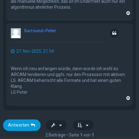
als manuelle Möglichkeit, das ist im Endeffekt auch nur ein
algorithmus ähnlicher Prozess.
N
a
c
h
Surround-Peter
o
Zitat
b
e
n
27. Nov 2025, 21:54
Wenn ich neu anfangen würde, dann würde ich wohl zu
ARCAM tendieren und ggfs. nur den Prozessor mit aktiven
LS. ARCAM beherrscht alle Formate und hat einen guten
Klang.
LG Peter
N
a
c
h
o
b
Antworten
e
n
2 Beiträge • Seite
1
von
1