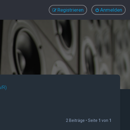
Registrieren
Anmelden
AVR)
2 Beiträge • Seite
1
von
1