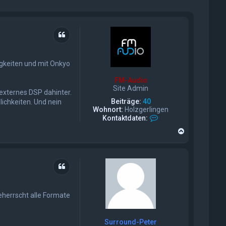
Zitat
gkeiten und mit Onkyo
FM-Audio
Site Admin
externes DSP dahinter.
Beiträge:
40
ichkeiten. Und nein
Wohnort:
Holzgerlingen
K
Kontaktdaten:
o
N
n
a
t
c
a
h
k
o
t
Zitat
b
d
e
a
n
t
herrscht alle Formate
e
n
v
Surround-Peter
o