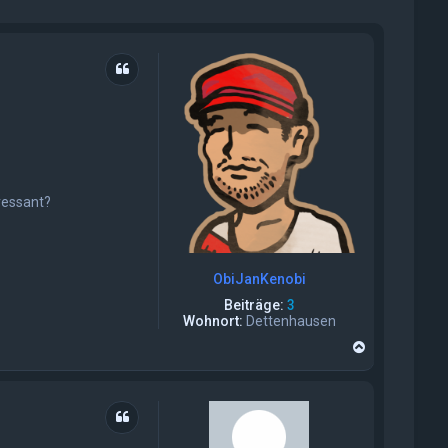
Zitat
ressant?
ObiJanKenobi
Beiträge:
3
Wohnort:
Dettenhausen
N
a
c
h
o
Zitat
b
e