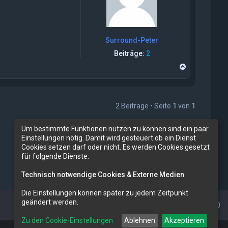
n
Surround-Peter
Beiträge:
2
N
a
c
h
o
2 Beiträge • Seite
1
von
1
b
e
n
Um bestimmte Funktionen nutzen zu können sind ein paar
Einstellungen nötig. Damit wird gesteuert ob ein Dienst
Cookies setzen darf oder nicht. Es werden Cookies gesetzt
Gehe zu
für folgende Dienste:
Technisch notwendige Cookies & Externe Medien
.
Die Einstellungen können später zu jedem Zeitpunkt
geändert werden.
Alle Zeiten sind
UTC+02:00
Zu den Cookie-Einstellungen
Ablehnen
Akzeptieren