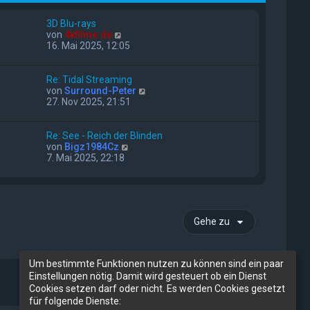
3D Blu-rays
N
von
4kfilme.de
e
16. Mai 2025, 12:05
u
e
s
Re: Tidal Streaming
t
N
von
Surround-Peter
e
e
27. Nov 2025, 21:51
r
u
B
e
e
s
Re: See - Reich der Blinden
i
t
N
von
Bigz1984Cz
t
e
e
7. Mai 2025, 22:18
r
r
u
a
B
e
g
e
s
i
t
t
e
Gehe zu
r
r
a
B
g
e
i
Um bestimmte Funktionen nutzen zu können sind ein paar
t
Einstellungen nötig. Damit wird gesteuert ob ein Dienst
r
Cookies setzen darf oder nicht. Es werden Cookies gesetzt
a
für folgende Dienste:
g