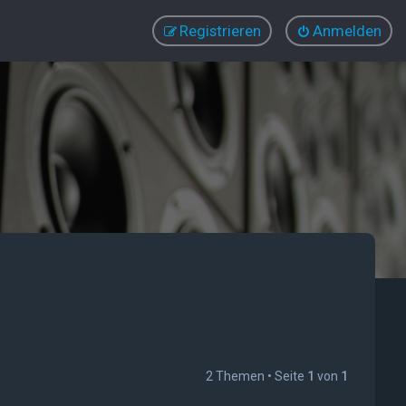
Registrieren
Anmelden
2 Themen • Seite
1
von
1