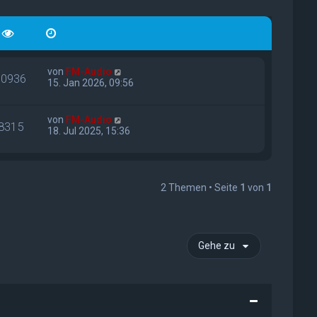
von
FM-Audio
10936
15. Jan 2026, 09:56
von
FM-Audio
8315
18. Jul 2025, 15:36
2 Themen • Seite
1
von
1
Gehe zu