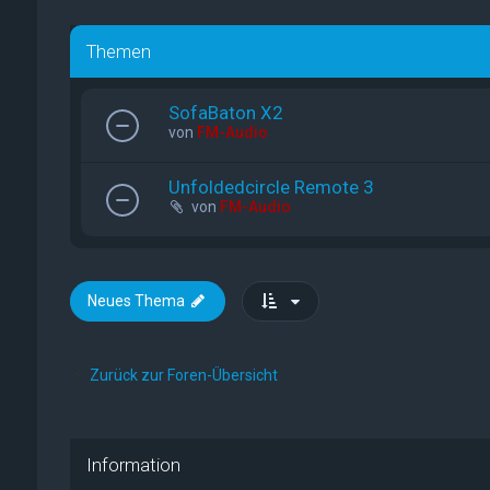
Themen
SofaBaton X2
von
FM-Audio
Unfoldedcircle Remote 3
von
FM-Audio
Neues Thema
Zurück zur Foren-Übersicht
Information