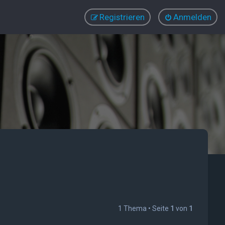
Registrieren
Anmelden
1 Thema • Seite
1
von
1