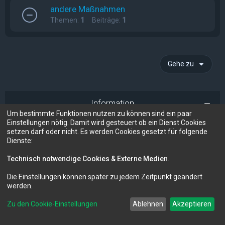
andere Maßnahmen
Themen:
1
Beiträge:
1
Gehe zu
Information
Um bestimmte Funktionen nutzen zu können sind ein paar
Einstellungen nötig. Damit wird gesteuert ob ein Dienst Cookies
setzen darf oder nicht. Es werden Cookies gesetzt für folgende
Dienste:
Technisch notwendige Cookies & Externe Medien
.
Forum für Audio und Video
FM-Audio - dein audiovisuelles Forum
Die Einstellungen können später zu jedem Zeitpunkt geändert
werden.
Powered by
phpBB
™
Deutsche Übersetzung durch
phpBB.de
Zu den Cookie-Einstellungen
Ablehnen
Akzeptieren