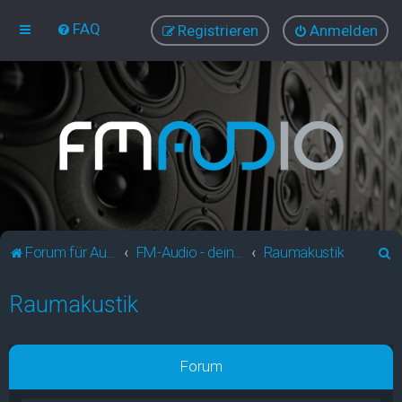
FAQ
Registrieren
Anmelden
S
Forum für Audio und Video
FM-Audio - dein audiovisuelles Forum
Raumakustik
u
Raumakustik
c
h
e
Forum