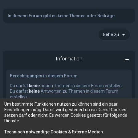
In diesem Forum gibt es keine Themen oder Beiträge.
Gehe zu
Information
Berechtigungen in diesem Forum
Du darfst
keine
neuen Themen in diesem Forum erstellen.
Du darfst
keine
Antworten zu Themen in diesem Forum
erstellen.
Du darfst deine Beiträge in diesem Forum
nicht
ändern.
Um bestimmte Funktionen nutzen zu können sind ein paar
Du darfst deine Beiträge in diesem Forum
nicht
löschen.
Einstellungen nötig. Damit wird gesteuert ob ein Dienst Cookies
Du darfst
keine
Dateianhänge in diesem Forum erstellen.
setzen darf oder nicht. Es werden Cookies gesetzt für folgende
Dienste:
Technisch notwendige Cookies & Externe Medien
.