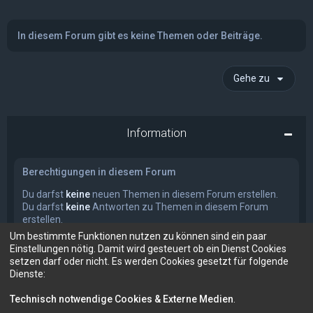
In diesem Forum gibt es keine Themen oder Beiträge.
Gehe zu
Information
Berechtigungen in diesem Forum
Du darfst
keine
neuen Themen in diesem Forum erstellen.
Du darfst
keine
Antworten zu Themen in diesem Forum
erstellen.
Du darfst deine Beiträge in diesem Forum
nicht
ändern.
Um bestimmte Funktionen nutzen zu können sind ein paar
Du darfst deine Beiträge in diesem Forum
nicht
löschen.
Einstellungen nötig. Damit wird gesteuert ob ein Dienst Cookies
Du darfst
keine
Dateianhänge in diesem Forum erstellen.
setzen darf oder nicht. Es werden Cookies gesetzt für folgende
Dienste:
Technisch notwendige Cookies & Externe Medien
.