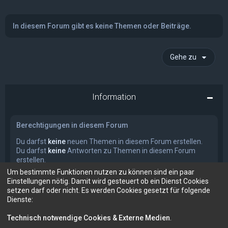
In diesem Forum gibt es keine Themen oder Beiträge.
Gehe zu
Information
Berechtigungen in diesem Forum
Du darfst
keine
neuen Themen in diesem Forum erstellen.
Du darfst
keine
Antworten zu Themen in diesem Forum
erstellen.
Du darfst deine Beiträge in diesem Forum
nicht
ändern.
Um bestimmte Funktionen nutzen zu können sind ein paar
Du darfst deine Beiträge in diesem Forum
nicht
löschen.
Einstellungen nötig. Damit wird gesteuert ob ein Dienst Cookies
Du darfst
keine
Dateianhänge in diesem Forum erstellen.
setzen darf oder nicht. Es werden Cookies gesetzt für folgende
Dienste:
Technisch notwendige Cookies & Externe Medien
.