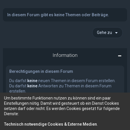
In diesem Forum gibt es keine Themen oder Beiträge.
Gehe zu
Information
Berechtigungen in diesem Forum
Du darfst
keine
neuen Themen in diesem Forum erstellen.
Du darfst
keine
Antworten zu Themen in diesem Forum
erstellen.
Du darfst deine Beiträge in diesem Forum
nicht
ändern.
Um bestimmte Funktionen nutzen zu können sind ein paar
Du darfst deine Beiträge in diesem Forum
nicht
löschen.
Einstellungen nötig. Damit wird gesteuert ob ein Dienst Cookies
Du darfst
keine
Dateianhänge in diesem Forum erstellen.
setzen darf oder nicht. Es werden Cookies gesetzt für folgende
Dienste:
Technisch notwendige Cookies & Externe Medien
.