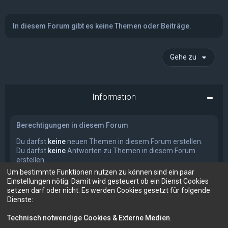
In diesem Forum gibt es keine Themen oder Beiträge.
Gehe zu
Information
Berechtigungen in diesem Forum
Du darfst
keine
neuen Themen in diesem Forum erstellen.
Du darfst
keine
Antworten zu Themen in diesem Forum
erstellen.
Du darfst deine Beiträge in diesem Forum
nicht
ändern.
Um bestimmte Funktionen nutzen zu können sind ein paar
Du darfst deine Beiträge in diesem Forum
nicht
löschen.
Einstellungen nötig. Damit wird gesteuert ob ein Dienst Cookies
Du darfst
keine
Dateianhänge in diesem Forum erstellen.
setzen darf oder nicht. Es werden Cookies gesetzt für folgende
Dienste:
Technisch notwendige Cookies & Externe Medien
.