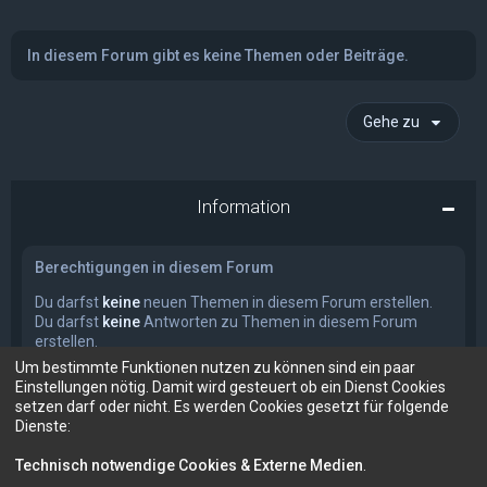
In diesem Forum gibt es keine Themen oder Beiträge.
Gehe zu
Information
Berechtigungen in diesem Forum
Du darfst
keine
neuen Themen in diesem Forum erstellen.
Du darfst
keine
Antworten zu Themen in diesem Forum
erstellen.
Du darfst deine Beiträge in diesem Forum
nicht
ändern.
Um bestimmte Funktionen nutzen zu können sind ein paar
Du darfst deine Beiträge in diesem Forum
nicht
löschen.
Einstellungen nötig. Damit wird gesteuert ob ein Dienst Cookies
Du darfst
keine
Dateianhänge in diesem Forum erstellen.
setzen darf oder nicht. Es werden Cookies gesetzt für folgende
Dienste:
Technisch notwendige Cookies & Externe Medien
.