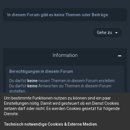
In diesem Forum gibt es keine Themen oder Beiträge.
Gehe zu
Information
Berechtigungen in diesem Forum
Du darfst
keine
neuen Themen in diesem Forum erstellen.
Du darfst
keine
Antworten zu Themen in diesem Forum
erstellen.
Du darfst deine Beiträge in diesem Forum
nicht
ändern.
Um bestimmte Funktionen nutzen zu können sind ein paar
Du darfst deine Beiträge in diesem Forum
nicht
löschen.
Einstellungen nötig. Damit wird gesteuert ob ein Dienst Cookies
Du darfst
keine
Dateianhänge in diesem Forum erstellen.
setzen darf oder nicht. Es werden Cookies gesetzt für folgende
Dienste:
Technisch notwendige Cookies & Externe Medien
.