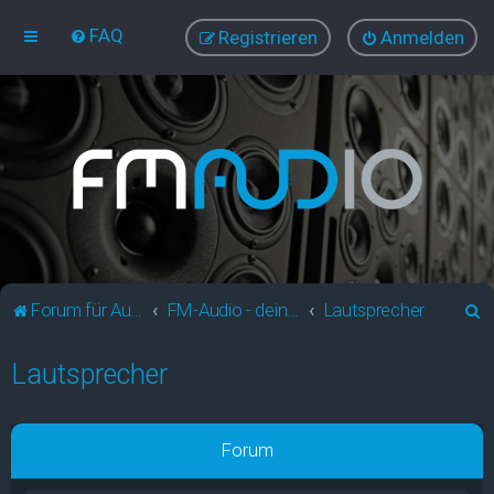
FAQ
Registrieren
Anmelden
S
Forum für Audio und Video
FM-Audio - dein audiovisuelles Forum
Lautsprecher
u
Lautsprecher
c
h
e
Forum