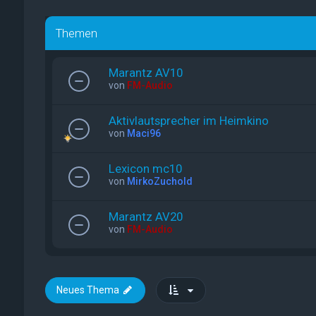
Themen
Marantz AV10
von
FM-Audio
Aktivlautsprecher im Heimkino
von
Maci96
Lexicon mc10
von
MirkoZuchold
Marantz AV20
von
FM-Audio
Neues Thema