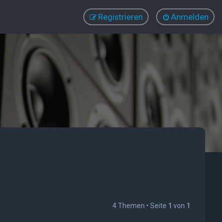
Registrieren
Anmelden
4 Themen • Seite
1
von
1