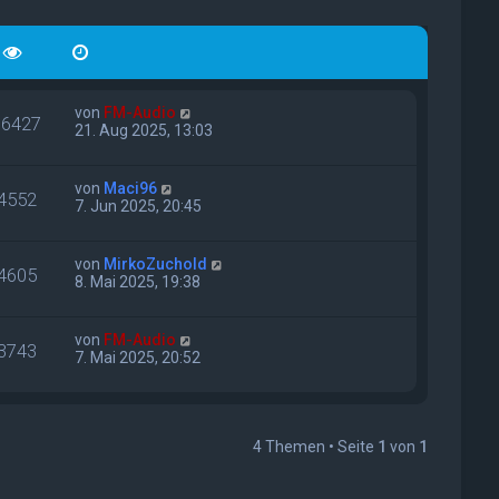
von
FM-Audio
16427
21. Aug 2025, 13:03
von
Maci96
4552
7. Jun 2025, 20:45
von
MirkoZuchold
4605
8. Mai 2025, 19:38
von
FM-Audio
3743
7. Mai 2025, 20:52
4 Themen • Seite
1
von
1