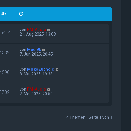
von
FM-Audio
16414
21. Aug 2025, 13:03
von
Maci96
4539
7. Jun 2025, 20:45
von
MirkoZuchold
4590
8. Mai 2025, 19:38
von
FM-Audio
3732
7. Mai 2025, 20:52
4 Themen • Seite
1
von
1