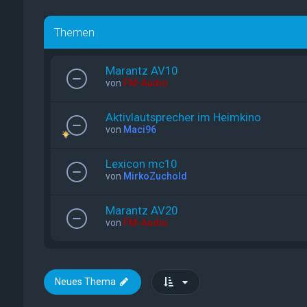
Themen
Marantz AV10
von
FM-Audio
Aktivlautsprecher im Heimkino
von
Maci96
Lexicon mc10
von
MirkoZuchold
Marantz AV20
von
FM-Audio
Neues Thema