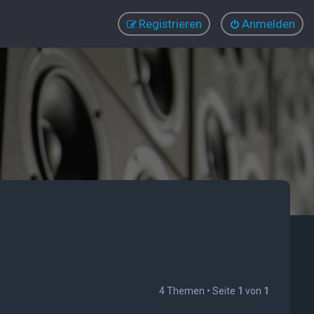
Registrieren
Anmelden
4 Themen • Seite
1
von
1