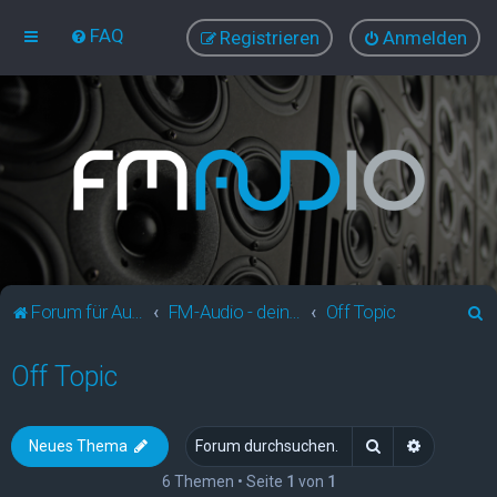
FAQ
Registrieren
Anmelden
S
Forum für Audio und Video
FM-Audio - dein audiovisuelles Forum
Off Topic
u
Off Topic
c
h
e
Suche
Erweitert
Neues Thema
6 Themen • Seite
1
von
1