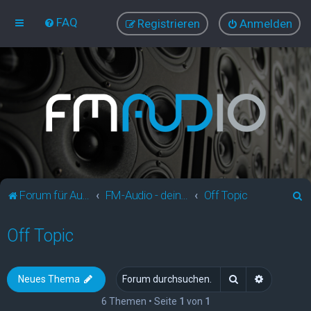
FAQ
Registrieren
Anmelden
S
Forum für Audio und Video
FM-Audio - dein audiovisuelles Forum
Off Topic
u
Off Topic
c
h
e
Suche
Erweitert
Neues Thema
6 Themen • Seite
1
von
1