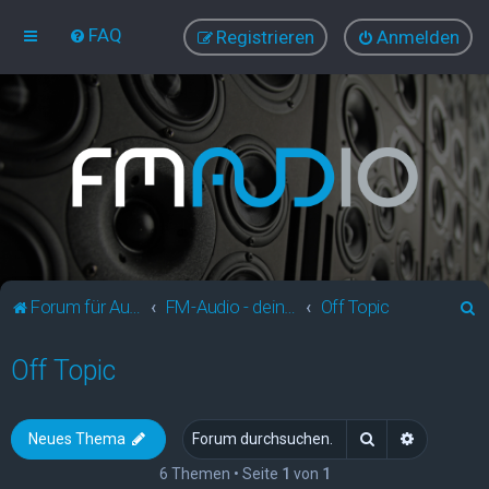
FAQ
Registrieren
Anmelden
S
Forum für Audio und Video
FM-Audio - dein audiovisuelles Forum
Off Topic
u
Off Topic
c
h
e
Suche
Erweitert
Neues Thema
6 Themen • Seite
1
von
1