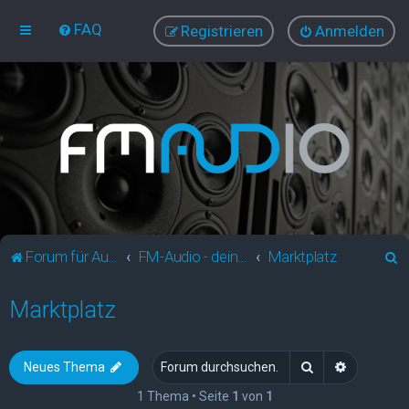
FAQ
Registrieren
Anmelden
S
Forum für Audio und Video
FM-Audio - dein audiovisuelles Forum
Marktplatz
u
Marktplatz
c
h
e
Suche
Erweitert
Neues Thema
1 Thema • Seite
1
von
1