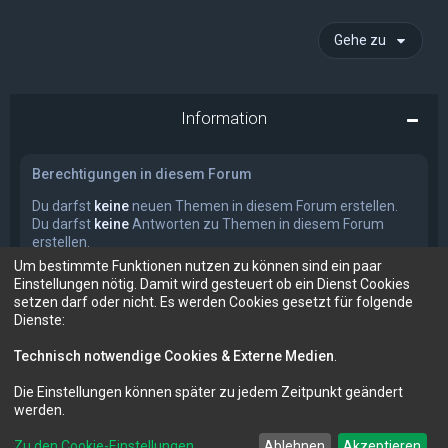
Gehe zu
Information
Berechtigungen in diesem Forum
Du darfst
keine
neuen Themen in diesem Forum erstellen.
Du darfst
keine
Antworten zu Themen in diesem Forum
erstellen.
Du darfst deine Beiträge in diesem Forum
nicht
ändern.
Um bestimmte Funktionen nutzen zu können sind ein paar
Du darfst deine Beiträge in diesem Forum
nicht
löschen.
Einstellungen nötig. Damit wird gesteuert ob ein Dienst Cookies
Du darfst
keine
Dateianhänge in diesem Forum erstellen.
setzen darf oder nicht. Es werden Cookies gesetzt für folgende
Dienste:
Technisch notwendige Cookies & Externe Medien
.
Die Einstellungen können später zu jedem Zeitpunkt geändert
Forum für Audio und Video
FM-Audio - dein audiovisuelles Forum
werden.
Zu den Cookie-Einstellungen
Ablehnen
Akzeptieren