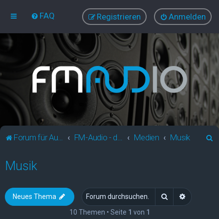
FAQ
Registrieren
Anmelden
S
Forum für Audio und Video
FM-Audio - dein audiovisuelles Forum
Medien
Musik
u
Musik
c
h
e
Suche
Erweitert
Neues Thema
10 Themen • Seite
1
von
1