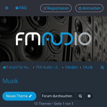
FAQ
Registrieren
Anmelden
S
Forum für Audio und Video
FM-Audio - dein audiovisuelles Forum
Medien
Musik
u
Musik
c
h
e
Suche
Erweitert
Neues Thema
10 Themen • Seite
1
von
1