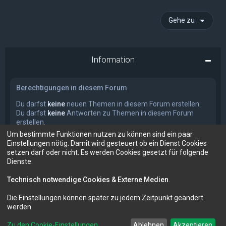
Gehe zu
Information
Berechtigungen in diesem Forum
Du darfst
keine
neuen Themen in diesem Forum erstellen.
Du darfst
keine
Antworten zu Themen in diesem Forum
erstellen.
Du darfst deine Beiträge in diesem Forum
nicht
ändern.
Um bestimmte Funktionen nutzen zu können sind ein paar
Du darfst deine Beiträge in diesem Forum
nicht
löschen.
Einstellungen nötig. Damit wird gesteuert ob ein Dienst Cookies
Du darfst
keine
Dateianhänge in diesem Forum erstellen.
setzen darf oder nicht. Es werden Cookies gesetzt für folgende
Dienste:
Technisch notwendige Cookies & Externe Medien
.
Die Einstellungen können später zu jedem Zeitpunkt geändert
Forum für Audio und Video
FM-Audio - dein audiovisuelles Forum
werden.
Zu den Cookie-Einstellungen
Ablehnen
Akzeptieren