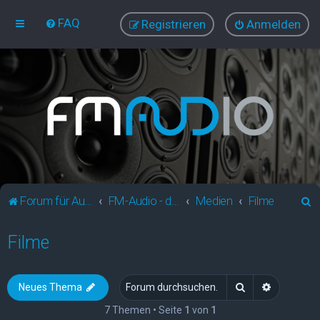
FAQ
Registrieren
Anmelden
S
Forum für Audio und Video
FM-Audio - dein audiovisuelles Forum
Medien
Filme
u
Filme
c
h
e
Suche
Erweitert
Neues Thema
7 Themen • Seite
1
von
1