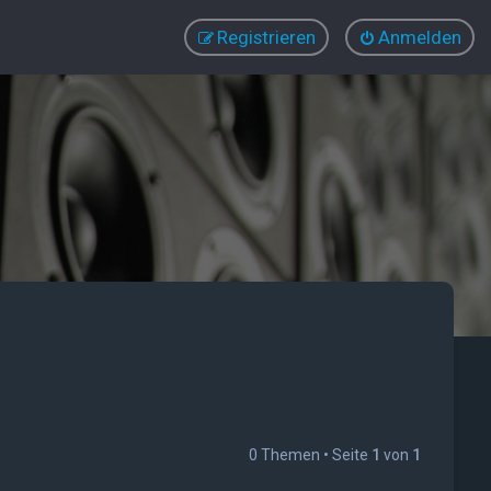
Registrieren
Anmelden
0 Themen • Seite
1
von
1