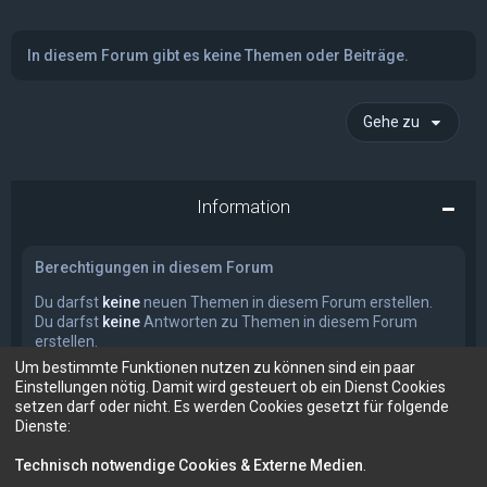
In diesem Forum gibt es keine Themen oder Beiträge.
Gehe zu
Information
Berechtigungen in diesem Forum
Du darfst
keine
neuen Themen in diesem Forum erstellen.
Du darfst
keine
Antworten zu Themen in diesem Forum
erstellen.
Du darfst deine Beiträge in diesem Forum
nicht
ändern.
Um bestimmte Funktionen nutzen zu können sind ein paar
Du darfst deine Beiträge in diesem Forum
nicht
löschen.
Einstellungen nötig. Damit wird gesteuert ob ein Dienst Cookies
Du darfst
keine
Dateianhänge in diesem Forum erstellen.
setzen darf oder nicht. Es werden Cookies gesetzt für folgende
Dienste:
Technisch notwendige Cookies & Externe Medien
.