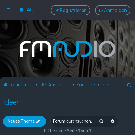
FAQ
Registrieren
Anmelden
S
Forum für Audio und Video
FM-Audio - dein audiovisuelles Forum
YouTube
Ideen
u
Ideen
c
h
e
Suche
Erweitert
Neues Thema
0 Themen • Seite
1
von
1