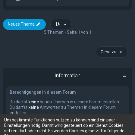
Neues Thema
5 Themen • Seite
1
von
1
Gehe zu
Information
Berechtigungen in diesem Forum
Du darfst
keine
neuen Themen in diesem Forum erstellen.
Du darfst
keine
Antworten zu Themen in diesem Forum
erstellen.
Du darfst deine Beiträge in diesem Forum
nicht
ändern.
Um bestimmte Funktionen nutzen zu können sind ein paar
Du darfst deine Beiträge in diesem Forum
nicht
löschen.
Einstellungen nötig. Damit wird gesteuert ob ein Dienst Cookies
Du darfst
keine
Dateianhänge in diesem Forum erstellen.
setzen darf oder nicht. Es werden Cookies gesetzt für folgende