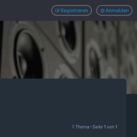
Registrieren
Anmelden
1 Thema • Seite
1
von
1