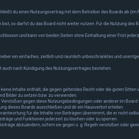
chließt du einen Nutzungsvertrag mit dem Betreiber des Boards ab (im F
st, so darfst du das Board nicht weiter nutzen. Für die Nutzung des Boa
hlossen und kann von beiden Seiten ohne Einhaltung einer Frist jederz
treiber ein einfaches, zeitlich und räumlich unbeschränktes und unentg
bt auch nach Kündigung des Nutzungsvertrages bestehen.
er keine Inhalte enthält, die gegen geltendes Recht oder die guten Sitte
und Bilder zu setzen bzw. zu verwenden.
ei Verstößen gegen diese Nutzungsbedingungen oder anderer im Board v
g dieses Boards ausschließen und dir ein Hausverbot erteilen.
rantwortung für die Inhalte von Beiträgen übernimmt, die er nicht selbst
iträge und Funktionen jederzeit zu löschen oder zu sperren.
Beiträge abzuändern, sofern sie gegen o. g. Regeln verstoßen oder gee