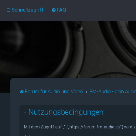
Schnellzugriff
FAQ
Forum für Audio und Video
FM-Audio - dein audi
- Nutzungsbedingungen
Mit dem Zugriff auf „“ („https://forum.fm-audio.eu“) wird