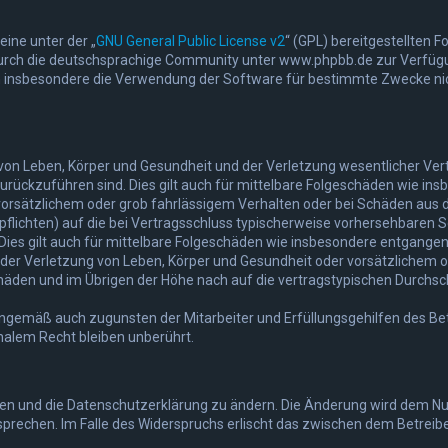
ine unter der „
GNU General Public License v2
“ (GPL) bereitgestellten
rch die deutschsprachige Community unter www.phpbb.de zur Verfügung 
n insbesondere die Verwendung der Software für bestimmte Zwecke nich
on Leben, Körper und Gesundheit und der Verletzung wesentlicher Vertra
 zurückzuführen sind. Dies gilt auch für mittelbare Folgeschäden wie 
vorsätzlichem oder grob fahrlässigem Verhalten oder bei Schäden aus 
lpflichten) auf die bei Vertragsschluss typischerweise vorhersehbaren 
Dies gilt auch für mittelbare Folgeschäden wie insbesondere entgange
er Verletzung von Leben, Körper und Gesundheit oder vorsätzlichem od
den und im Übrigen der Höhe nach auf die vertragstypischen Durchschn
nngemäß auch zugunsten der Mitarbeiter und Erfüllungsgehilfen des Bet
alem Recht bleiben unberührt.
gen und die Datenschutzerklärung zu ändern. Die Änderung wird dem Nutz
sprechen. Im Falle des Widerspruchs erlischt das zwischen dem Betrei