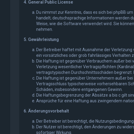
4. General Public License
Du nimmst zur Kenntnis, dass es sich bei phpBB um e
handelt; deutschsprachige Informationen werden du
Weise, wie die Software verwendet wird. Sie könne
nehmen.
5. Gewährleistung
Der Betreiber haftet mit Ausnahme der Verletzung v
ein vorsätzliches oder grob fahrlässiges Verhalten
Die Haftung ist gegenüber Verbrauchern außer bei 
Verletzung wesentlicher Vertragspflichten (Kardina
vertragstypischen Durchschnittsschäden begrenzt. 
Die Haftung ist gegenüber Unternehmern außer bei d
Vertragsschluss typischerweise vorhersehbaren Schä
Schäden, insbesondere entgangenen Gewinn.
Die Haftungsbegrenzung der Absätze a bis c gilt si
Ansprüche für eine Haftung aus zwingendem nation
6. Änderungsvorbehalt
Der Betreiber ist berechtigt, die Nutzungsbedingun
Der Nutzer ist berechtigt, den Änderungen zu wider
sofortiger Wirkung.