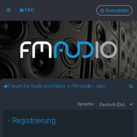
FAQ
Anmelden
S
Forum für Audio und Video
FM-Audio - dein audiovisuelles Forum
u
c
Sprache:
h
- Registrierung
e