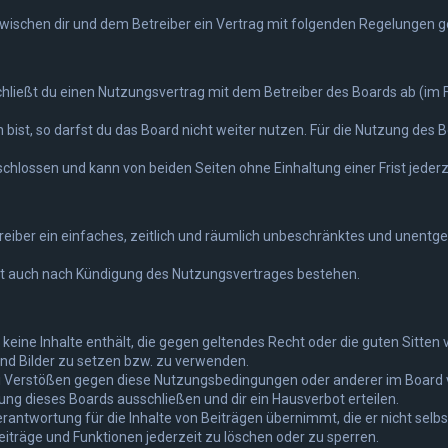
 zwischen dir und dem Betreiber ein Vertrag mit folgenden Regelungen 
chließt du einen Nutzungsvertrag mit dem Betreiber des Boards ab (im F
st, so darfst du das Board nicht weiter nutzen. Für die Nutzung des Boa
hlossen und kann von beiden Seiten ohne Einhaltung einer Frist jederz
treiber ein einfaches, zeitlich und räumlich unbeschränktes und unentg
bt auch nach Kündigung des Nutzungsvertrages bestehen.
er keine Inhalte enthält, die gegen geltendes Recht oder die guten Sitte
und Bilder zu setzen bzw. zu verwenden.
ei Verstößen gegen diese Nutzungsbedingungen oder anderer im Board v
g dieses Boards ausschließen und dir ein Hausverbot erteilen.
rantwortung für die Inhalte von Beiträgen übernimmt, die er nicht selbst
iträge und Funktionen jederzeit zu löschen oder zu sperren.