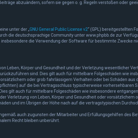
Beiträge abzuändern, sofern sie gegen o. g. Regeln verstoßen oder gee
ine unter der „
GNU General Public License v2
“ (GPL) bereitgestellten
rch die deutschsprachige Community unter www.phpbb.de zur Verfügung 
n insbesondere die Verwendung der Software für bestimmte Zwecke nich
on Leben, Körper und Gesundheit und der Verletzung wesentlicher Vertra
 zurückzuführen sind. Dies gilt auch für mittelbare Folgeschäden wie 
vorsätzlichem oder grob fahrlässigem Verhalten oder bei Schäden aus 
lpflichten) auf die bei Vertragsschluss typischerweise vorhersehbaren 
Dies gilt auch für mittelbare Folgeschäden wie insbesondere entgange
er Verletzung von Leben, Körper und Gesundheit oder vorsätzlichem od
den und im Übrigen der Höhe nach auf die vertragstypischen Durchschn
nngemäß auch zugunsten der Mitarbeiter und Erfüllungsgehilfen des Bet
alem Recht bleiben unberührt.