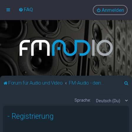
FAQ
Anmelden
S
Forum für Audio und Video
FM-Audio - dein audiovisuelles Forum
u
c
Sprache:
h
- Registrierung
e