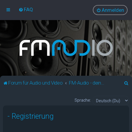
FAQ
Anmelden
S
Forum für Audio und Video
FM-Audio - dein audiovisuelles Forum
u
c
Sprache:
h
- Registrierung
e