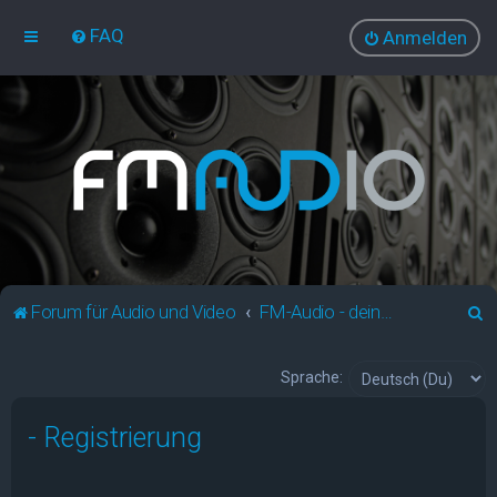
FAQ
Anmelden
S
Forum für Audio und Video
FM-Audio - dein audiovisuelles Forum
u
c
Sprache:
h
- Registrierung
e