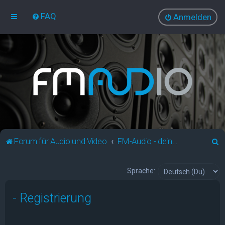
FAQ
Anmelden
S
Forum für Audio und Video
FM-Audio - dein audiovisuelles Forum
u
c
Sprache:
h
- Registrierung
e