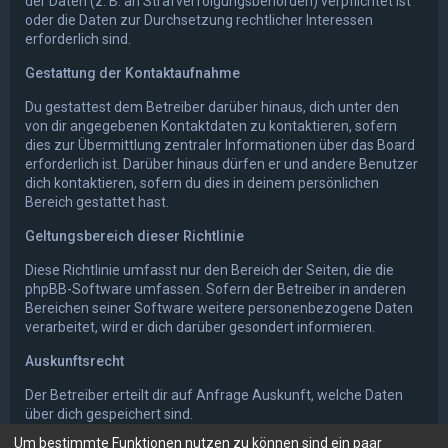
der Daten (z. B. an Strafverfolgungsbehörden) verpflichtet ist
oder die Daten zur Durchsetzung rechtlicher Interessen
erforderlich sind.
Gestattung der Kontaktaufnahme
Du gestattest dem Betreiber darüber hinaus, dich unter den
von dir angegebenen Kontaktdaten zu kontaktieren, sofern
dies zur Übermittlung zentraler Informationen über das Board
erforderlich ist. Darüber hinaus dürfen er und andere Benutzer
dich kontaktieren, sofern du dies in deinem persönlichen
Bereich gestattet hast.
Geltungsbereich dieser Richtlinie
Diese Richtlinie umfasst nur den Bereich der Seiten, die die
phpBB-Software umfassen. Sofern der Betreiber in anderen
Bereichen seiner Software weitere personenbezogene Daten
verarbeitet, wird er dich darüber gesondert informieren.
Auskunftsrecht
Der Betreiber erteilt dir auf Anfrage Auskunft, welche Daten
über dich gespeichert sind.
Um bestimmte Funktionen nutzen zu können sind ein paar
Du kannst jederzeit die Löschung bzw. Sperrung deiner Daten