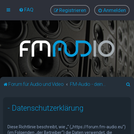
FAQ
Registrieren
Anmelden
S
Forum für Audio und Video
FM-Audio - dein audiovisuelles Forum
u
c
- Datenschutzerklärung
h
e
Diese Richtlinie beschreibt, wie „“ („https://forum.fm-audio.eu“)
(im Folgenden „der Betreiber“) die Daten verwendet, die