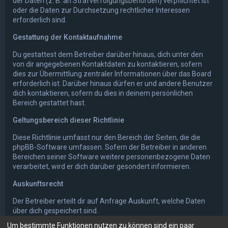
der Daten (z. B. an Strafverfolgungsbehörden) verpflichtet ist
oder die Daten zur Durchsetzung rechtlicher Interessen
erforderlich sind.
Gestattung der Kontaktaufnahme
Du gestattest dem Betreiber darüber hinaus, dich unter den
von dir angegebenen Kontaktdaten zu kontaktieren, sofern
dies zur Übermittlung zentraler Informationen über das Board
erforderlich ist. Darüber hinaus dürfen er und andere Benutzer
dich kontaktieren, sofern du dies in deinem persönlichen
Bereich gestattet hast.
Geltungsbereich dieser Richtlinie
Diese Richtlinie umfasst nur den Bereich der Seiten, die die
phpBB-Software umfassen. Sofern der Betreiber in anderen
Bereichen seiner Software weitere personenbezogene Daten
verarbeitet, wird er dich darüber gesondert informieren.
Auskunftsrecht
Der Betreiber erteilt dir auf Anfrage Auskunft, welche Daten
über dich gespeichert sind.
Um bestimmte Funktionen nutzen zu können sind ein paar
Du kannst jederzeit die Löschung bzw. Sperrung deiner Daten