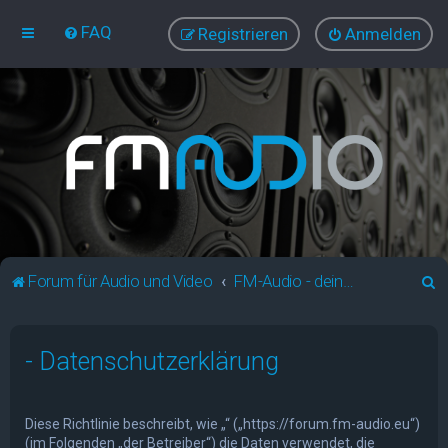
FAQ
Registrieren
Anmelden
S
Forum für Audio und Video
FM-Audio - dein audiovisuelles Forum
u
c
- Datenschutzerklärung
h
e
Diese Richtlinie beschreibt, wie „“ („https://forum.fm-audio.eu“)
(im Folgenden „der Betreiber“) die Daten verwendet, die