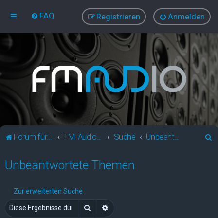
FAQ
Registrieren
Anmelden
S
Forum für Audio und Video
FM-Audio - dein audiovisuelles Forum
Suche
Unbeantwortete Themen
u
Unbeantwortete Themen
c
h
e
Zur erweiterten Suche
Suche
Erweiterte Suche