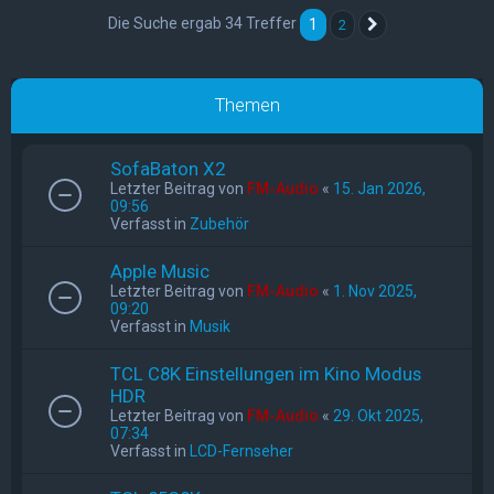
Die Suche ergab 34 Treffer
1
2
Nächste
Themen
SofaBaton X2
Letzter Beitrag von
FM-Audio
«
15. Jan 2026,
09:56
Verfasst in
Zubehör
Apple Music
Letzter Beitrag von
FM-Audio
«
1. Nov 2025,
09:20
Verfasst in
Musik
TCL C8K Einstellungen im Kino Modus
HDR
Letzter Beitrag von
FM-Audio
«
29. Okt 2025,
07:34
Verfasst in
LCD-Fernseher