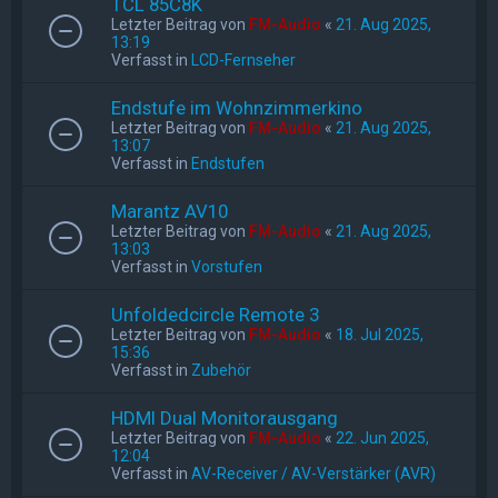
TCL 85C8K
Letzter Beitrag von
FM-Audio
«
21. Aug 2025,
13:19
Verfasst in
LCD-Fernseher
Endstufe im Wohnzimmerkino
Letzter Beitrag von
FM-Audio
«
21. Aug 2025,
13:07
Verfasst in
Endstufen
Marantz AV10
Letzter Beitrag von
FM-Audio
«
21. Aug 2025,
13:03
Verfasst in
Vorstufen
Unfoldedcircle Remote 3
Letzter Beitrag von
FM-Audio
«
18. Jul 2025,
15:36
Verfasst in
Zubehör
HDMI Dual Monitorausgang
Letzter Beitrag von
FM-Audio
«
22. Jun 2025,
12:04
Verfasst in
AV-Receiver / AV-Verstärker (AVR)