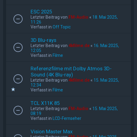
ESC 2025
Letzter Beitrag von
FM-Audio
«
18. Mai 2025,
11:26
Verfasst in
Off Topic
3D Blu-rays
Letzter Beitrag von
4kfilme.de
«
16. Mai 2025,
12:05
Verfasst in
Filme
Referenzfilme mit Dolby Atmos 3D-
Sound (4K Blu-ray)
Letzter Beitrag von
4kfilme.de
«
15. Mai 2025,
12:34
Verfasst in
Filme
TCL X11K 85
Letzter Beitrag von
FM-Audio
«
15. Mai 2025,
08:19
Verfasst in
LCD-Fernseher
Vision Master Max
Letzter Beitrag von
FM-Audio
«
15. Mai 2025,