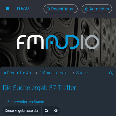
FAQ
Registrieren
Anmelden
S
Forum für Audio und Video
FM-Audio - dein audiovisuelles Forum
Suche
u
Die Suche ergab 37 Treffer
c
h
e
Zur erweiterten Suche
Suche
Erweiterte Suche