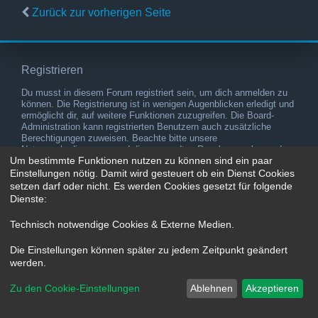
Zurück zur vorherigen Seite
Registrieren
Du musst in diesem Forum registriert sein, um dich anmelden zu
können. Die Registrierung ist in wenigen Augenblicken erledigt und
ermöglicht dir, auf weitere Funktionen zuzugreifen. Die Board-
Administration kann registrierten Benutzern auch zusätzliche
Berechtigungen zuweisen. Beachte bitte unsere
Nutzungsbedingungen und die verwandten Regelungen, bevor du
Um bestimmte Funktionen nutzen zu können sind ein paar
dich registrierst. Bitte beachte auch die jeweiligen Forenregeln,
wenn du dich in diesem Board bewegst.
Einstellungen nötig. Damit wird gesteuert ob ein Dienst Cookies
setzen darf oder nicht. Es werden Cookies gesetzt für folgende
Nutzungsbedingungen
|
Datenschutzerklärung
Dienste:
Registrieren
Technisch notwendige Cookies & Externe Medien
.
Die Einstellungen können später zu jedem Zeitpunkt geändert
werden.
Zu den Cookie-Einstellungen
Ablehnen
Akzeptieren