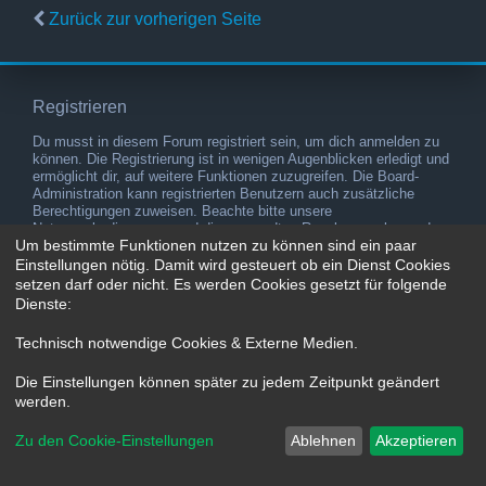
Zurück zur vorherigen Seite
Registrieren
Du musst in diesem Forum registriert sein, um dich anmelden zu
können. Die Registrierung ist in wenigen Augenblicken erledigt und
ermöglicht dir, auf weitere Funktionen zuzugreifen. Die Board-
Administration kann registrierten Benutzern auch zusätzliche
Berechtigungen zuweisen. Beachte bitte unsere
Nutzungsbedingungen und die verwandten Regelungen, bevor du
Um bestimmte Funktionen nutzen zu können sind ein paar
dich registrierst. Bitte beachte auch die jeweiligen Forenregeln,
wenn du dich in diesem Board bewegst.
Einstellungen nötig. Damit wird gesteuert ob ein Dienst Cookies
setzen darf oder nicht. Es werden Cookies gesetzt für folgende
Nutzungsbedingungen
|
Datenschutzerklärung
Dienste:
Registrieren
Technisch notwendige Cookies & Externe Medien
.
Die Einstellungen können später zu jedem Zeitpunkt geändert
werden.
Zu den Cookie-Einstellungen
Ablehnen
Akzeptieren