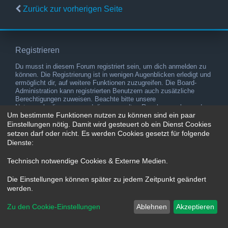
Zurück zur vorherigen Seite
Registrieren
Du musst in diesem Forum registriert sein, um dich anmelden zu
können. Die Registrierung ist in wenigen Augenblicken erledigt und
ermöglicht dir, auf weitere Funktionen zuzugreifen. Die Board-
Administration kann registrierten Benutzern auch zusätzliche
Berechtigungen zuweisen. Beachte bitte unsere
Nutzungsbedingungen und die verwandten Regelungen, bevor du
Um bestimmte Funktionen nutzen zu können sind ein paar
dich registrierst. Bitte beachte auch die jeweiligen Forenregeln,
wenn du dich in diesem Board bewegst.
Einstellungen nötig. Damit wird gesteuert ob ein Dienst Cookies
setzen darf oder nicht. Es werden Cookies gesetzt für folgende
Nutzungsbedingungen
|
Datenschutzerklärung
Dienste:
Registrieren
Technisch notwendige Cookies & Externe Medien
.
Die Einstellungen können später zu jedem Zeitpunkt geändert
werden.
Zu den Cookie-Einstellungen
Ablehnen
Akzeptieren