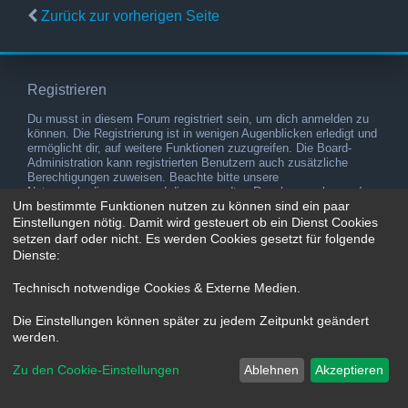
Zurück zur vorherigen Seite
Registrieren
Du musst in diesem Forum registriert sein, um dich anmelden zu
können. Die Registrierung ist in wenigen Augenblicken erledigt und
ermöglicht dir, auf weitere Funktionen zuzugreifen. Die Board-
Administration kann registrierten Benutzern auch zusätzliche
Berechtigungen zuweisen. Beachte bitte unsere
Nutzungsbedingungen und die verwandten Regelungen, bevor du
Um bestimmte Funktionen nutzen zu können sind ein paar
dich registrierst. Bitte beachte auch die jeweiligen Forenregeln,
wenn du dich in diesem Board bewegst.
Einstellungen nötig. Damit wird gesteuert ob ein Dienst Cookies
setzen darf oder nicht. Es werden Cookies gesetzt für folgende
Nutzungsbedingungen
|
Datenschutzerklärung
Dienste:
Registrieren
Technisch notwendige Cookies & Externe Medien
.
Die Einstellungen können später zu jedem Zeitpunkt geändert
werden.
Zu den Cookie-Einstellungen
Ablehnen
Akzeptieren